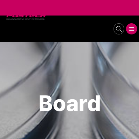
POSTECH
Lab of Stem Cell Biology and Regenerative
search
메뉴보기
Medicine
Board