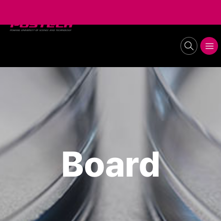
POSTECH
Lab of Stem Cell Biology and Regenerative
search
메뉴보기
Medicine
Board