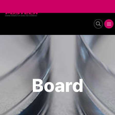
POSTECH
Lab of Stem Cell Biology and Regenerative
search
메뉴보기
Medicine
Board