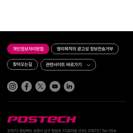
개인정보처리방침
영리목적의 광고성 정보전송거부
찾아오는길
인스타그램
페이스북
트위터(x)
유튜브
링크드인
POSTECH
37673 경상북도 포항시 남구 청암로 77(효자동 산31) 37673 | Tel: 054-